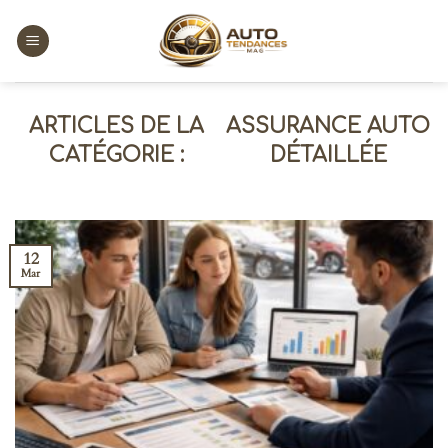
Skip
to
content
ASSURANCE AUTO
DÉTAILLÉE
12
Mar