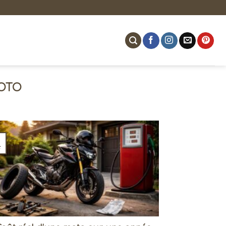
OTO
r