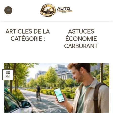
Skip
to
content
ASTUCES
ÉCONOMIE
CARBURANT
08
Mai