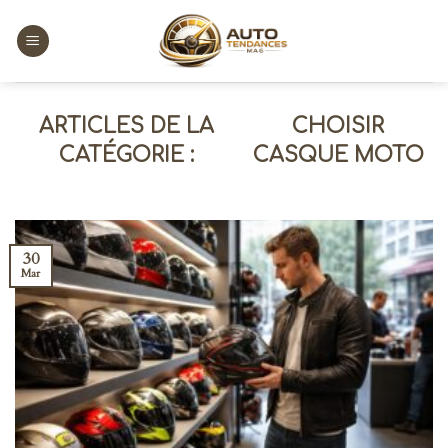
Skip
to
content
CHOISIR
CASQUE MOTO
30
Mar