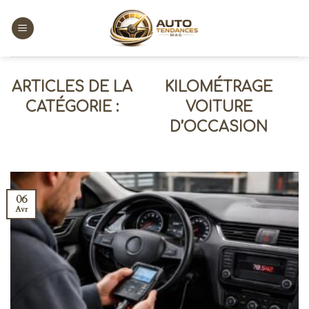
Skip
to
content
KILOMÉTRAGE
VOITURE
D’OCCASION
06
Avr