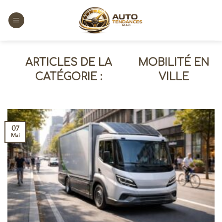
Skip
to
content
MOBILITÉ EN
VILLE
07
Mai