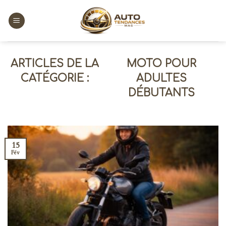
Skip
to
content
MOTO POUR
ADULTES
DÉBUTANTS
15
Fév