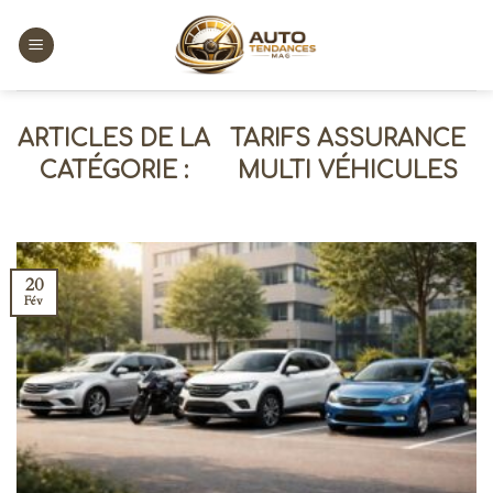
Skip
to
content
TARIFS ASSURANCE
MULTI VÉHICULES
20
Fév