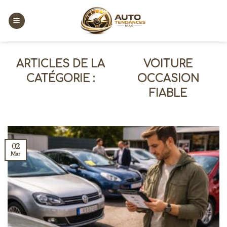
Skip
to
content
VOITURE
OCCASION
FIABLE
02
Mar