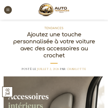
Skip
to
content
TENDANCES
Ajoutez une touche
personnalisée à votre voiture
avec des accessoires au
crochet
POSTÉ LE
JUILLET 2, 2026
PAR
CHARLOTTE
02
Juil