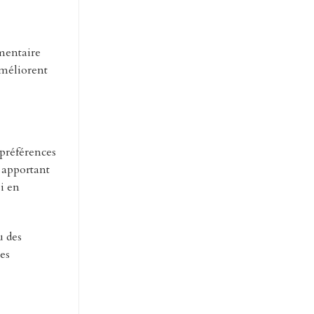
émentaire
améliorent
 préférences
, apportant
i en
u des
es