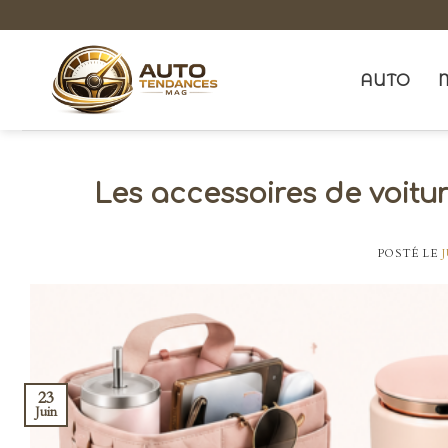
Skip
to
content
AUTO
Les accessoires de voitu
POSTÉ LE
J
23
Juin