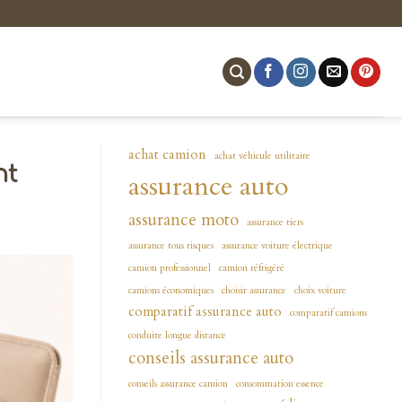
achat camion
achat véhicule utilitaire
nt
assurance auto
assurance moto
assurance tiers
assurance tous risques
assurance voiture électrique
camion professionnel
camion réfrigéré
camions économiques
choisir assurance
choix voiture
comparatif assurance auto
comparatif camions
conduite longue distance
conseils assurance auto
conseils assurance camion
consommation essence