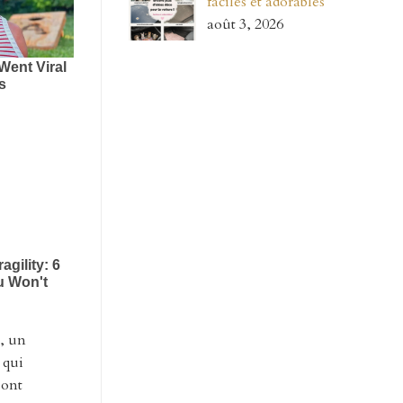
faciles et adorables
août 3, 2026
e, un
 qui
sont