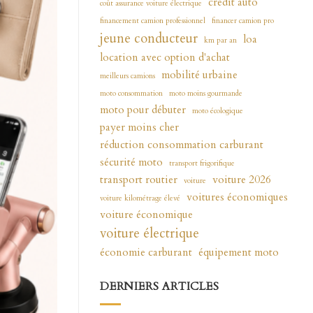
crédit auto
coût assurance voiture électrique
financement camion professionnel
financer camion pro
jeune conducteur
loa
km par an
location avec option d'achat
mobilité urbaine
meilleurs camions
moto consommation
moto moins gourmande
moto pour débuter
moto écologique
payer moins cher
réduction consommation carburant
sécurité moto
transport frigorifique
transport routier
voiture 2026
voiture
voitures économiques
voiture kilométrage élevé
voiture économique
voiture électrique
économie carburant
équipement moto
DERNIERS ARTICLES