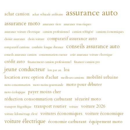
assurance auto
achat camion
achat véhicule utilitaire
assurance moto
assurance tiers
assurance tous risques
assurance voiture électrique
camion professionnel
camion réfrigéré
camions économiques
comparatif assurance auto
choisir assurance
choix voiture
conseils assurance auto
comparatif camions
conduite longue distance
conseils assurance camion
consommation essence
coût assurance voiture électrique
crédit auto
financement camion professionnel
financer camion pro
jeune conducteur
loa
km par an
location avec option d'achat
mobilité urbaine
meilleurs camions
moto pour débuter
moto consommation
moto moins gourmande
payer moins cher
moto écologique
réduction consommation carburant
sécurité moto
transport routier
voiture 2026
transport frigorifique
voiture
voitures économiques
voiture économique
voiture kilométrage élevé
voiture électrique
économie carburant
équipement moto