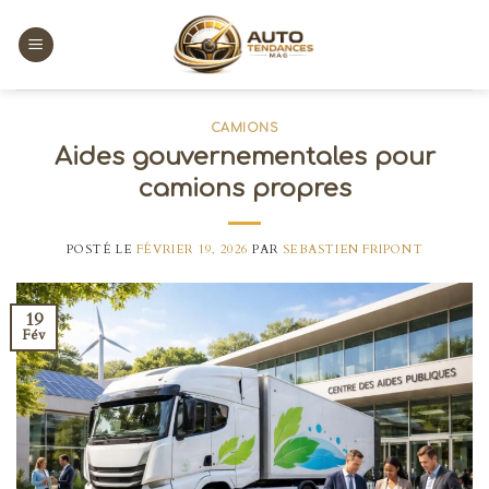
Skip
to
content
CAMIONS
Aides gouvernementales pour
camions propres
POSTÉ LE
FÉVRIER 19, 2026
PAR
SEBASTIEN FRIPONT
19
Fév