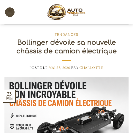
Skip
to
content
TENDANCES
Bollinger dévoile sa nouvelle
châssis de camion électrique
POSTÉ LE
MAI 23, 2026
PAR
CHARLOTTE
23
Mai