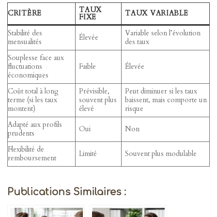
TAUX
CRITÈRE
TAUX VARIABLE
FIXE
Stabilité des
Variable selon l’évolution
Élevée
mensualités
des taux
Souplesse face aux
fluctuations
Faible
Élevée
économiques
Coût total à long
Prévisible,
Peut diminuer si les taux
terme (si les taux
souvent plus
baissent, mais comporte un
montent)
élevé
risque
Adapté aux profils
Oui
Non
prudents
Flexibilité de
Limité
Souvent plus modulable
remboursement
Publications Similaires :