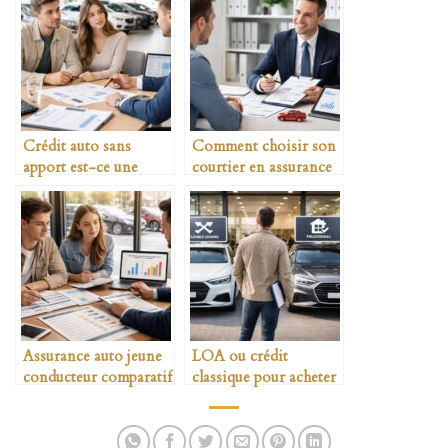
Crédit auto sans
Comment choisir son
apport est-ce une
courtier en assurance
bonne idée
auto
Assurance auto jeune
LOA ou crédit
conducteur comparatif
classique pour acheter
détaillé
une voiture