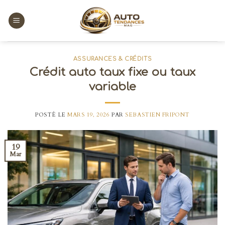
Skip
to
content
ASSURANCES & CRÉDITS
Crédit auto taux fixe ou taux
variable
POSTÉ LE
MARS 19, 2026
PAR
SEBASTIEN FRIPONT
19
Mar