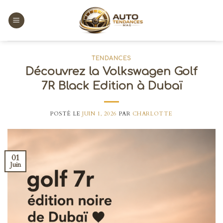
Skip
to
content
TENDANCES
Découvrez la Volkswagen Golf
7R Black Edition à Dubaï
POSTÉ LE
JUIN 1, 2026
PAR
CHARLOTTE
01
Juin