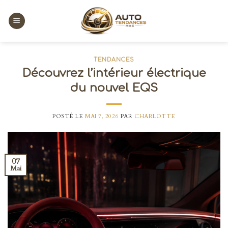
Skip
to
content
TENDANCES
Découvrez l’intérieur électrique
du nouvel EQS
POSTÉ LE
MAI 7, 2026
PAR
CHARLOTTE
07
Mai