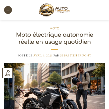
Skip
to
content
MOTO
Moto électrique autonomie
réelle en usage quotidien
POSTÉ LE
AVRIL 6, 2026
PAR
SEBASTIEN FRIPONT
06
Avr