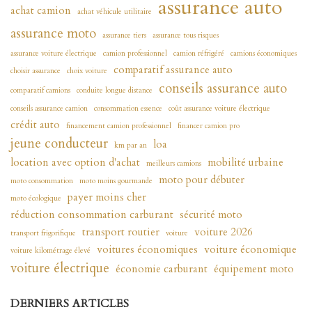
assurance auto
achat camion
achat véhicule utilitaire
assurance moto
assurance tiers
assurance tous risques
assurance voiture électrique
camion professionnel
camion réfrigéré
camions économiques
comparatif assurance auto
choisir assurance
choix voiture
conseils assurance auto
comparatif camions
conduite longue distance
conseils assurance camion
consommation essence
coût assurance voiture électrique
crédit auto
financement camion professionnel
financer camion pro
jeune conducteur
loa
km par an
location avec option d'achat
mobilité urbaine
meilleurs camions
moto pour débuter
moto consommation
moto moins gourmande
payer moins cher
moto écologique
réduction consommation carburant
sécurité moto
transport routier
voiture 2026
transport frigorifique
voiture
voitures économiques
voiture économique
voiture kilométrage élevé
voiture électrique
économie carburant
équipement moto
DERNIERS ARTICLES