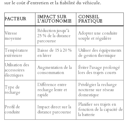
sur le coût d’entretien et la fiabilité du véhicule.
IMPACT SUR
CONSEIL
FACTEUR
L’AUTONOMIE
PRATIQUE
Réduction jusqu’à
Vitesse
Adopter une conduite
25 % de la distance
moyenne
souple et régulière
parcourue
Température
Baisse de 15 à 20 %
Utiliser des équipements
extérieure
en hiver
de gestion thermique
Utilisation des
Augmentation de la
Éviter l’usage prolongé
accessoires
consommation
lors des trajets courts
électriques
Différence entre
Privilégier la recharge
Type de
recharge lente et
nocturne sur réseau
recharge
rapide
domestique
Planifier ses trajets en
Profil de
Impact direct sur la
fonction de la capacité de
conduite
distance parcourue
la batterie