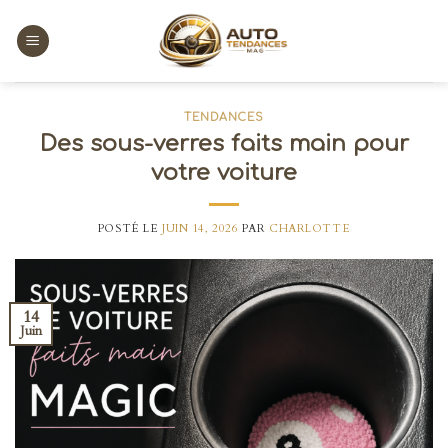
Skip
to
content
TENDANCES
Des sous-verres faits main pour
votre voiture
POSTÉ LE
JUIN 14, 2026
PAR
CHARLOTTE
14
Juin