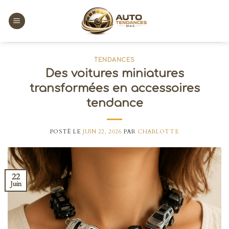
Skip
to
content
TENDANCES
Des voitures miniatures
transformées en accessoires
tendance
POSTÉ LE
JUIN 22, 2026
PAR
CHARLOTTE
22
Juin