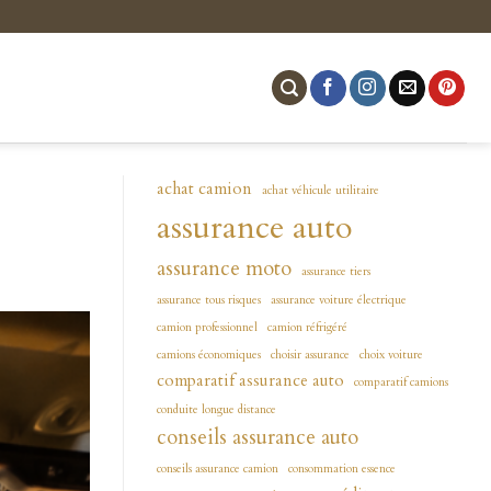
achat camion
achat véhicule utilitaire
assurance auto
assurance moto
assurance tiers
assurance tous risques
assurance voiture électrique
camion professionnel
camion réfrigéré
camions économiques
choisir assurance
choix voiture
comparatif assurance auto
comparatif camions
conduite longue distance
conseils assurance auto
conseils assurance camion
consommation essence