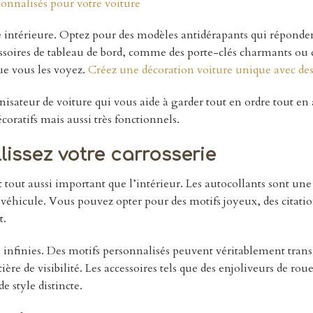
onnalisés pour votre voiture
e intérieure. Optez pour des modèles antidérapants qui réponden
soires de tableau de bord, comme des porte-clés charmants ou d
que vous les voyez.
Créez une décoration voiture unique avec des 
isateur de voiture qui vous aide à garder tout en ordre tout en
oratifs mais aussi très fonctionnels.
lissez votre carrosserie
est tout aussi important que l’intérieur. Les autocollants sont u
 véhicule. Vous pouvez opter pour des motifs joyeux, des citati
t.
és infinies. Des motifs personnalisés peuvent véritablement tran
re de visibilité. Les accessoires tels que des enjoliveurs de roue
 style distincte.