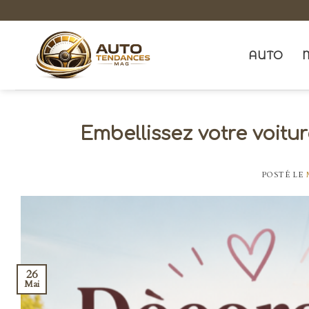
Skip
to
content
AUTO
Embellissez votre voitu
POSTÉ LE
26
Mai