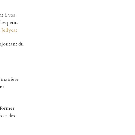
t à vos
es petits
Jellycat
 ajoutant du
ne manière
ons
sformer
s et des