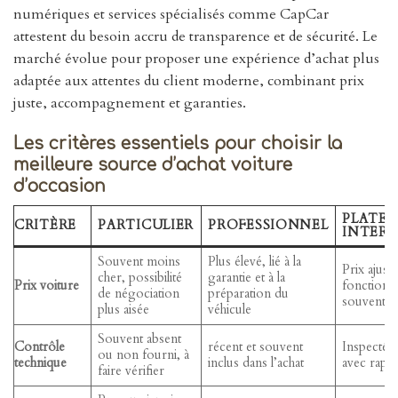
numériques et services spécialisés comme CapCar
attestent du besoin accru de transparence et de sécurité. Le
marché évolue pour proposer une expérience d’achat plus
adaptée aux attentes du client moderne, combinant prix
juste, accompagnement et garanties.
Les critères essentiels pour choisir la
meilleure source d’achat voiture
d’occasion
PLATE
CRITÈRE
PARTICULIER
PROFESSIONNEL
INTERM
Souvent moins
Plus élevé, lié à la
Prix ajust
cher, possibilité
garantie et à la
Prix voiture
fonction de
de négociation
préparation du
souvent c
plus aisée
véhicule
Souvent absent
Contrôle
récent et souvent
Inspecté et
ou non fourni, à
technique
inclus dans l’achat
avec rappo
faire vérifier