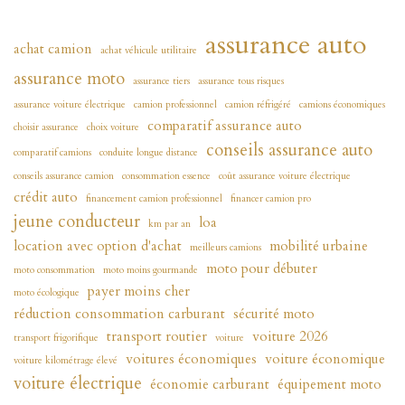
assurance auto
achat camion
achat véhicule utilitaire
assurance moto
assurance tiers
assurance tous risques
assurance voiture électrique
camion professionnel
camion réfrigéré
camions économiques
comparatif assurance auto
choisir assurance
choix voiture
conseils assurance auto
comparatif camions
conduite longue distance
conseils assurance camion
consommation essence
coût assurance voiture électrique
crédit auto
financement camion professionnel
financer camion pro
jeune conducteur
loa
km par an
location avec option d'achat
mobilité urbaine
meilleurs camions
moto pour débuter
moto consommation
moto moins gourmande
payer moins cher
moto écologique
réduction consommation carburant
sécurité moto
transport routier
voiture 2026
transport frigorifique
voiture
voitures économiques
voiture économique
voiture kilométrage élevé
voiture électrique
économie carburant
équipement moto