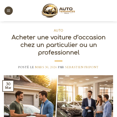
Skip
to
content
AUTO
Acheter une voiture d’occasion
chez un particulier ou un
professionnel
POSTÉ LE
MARS 30, 2026
PAR
SEBASTIEN FRIPONT
30
Mar