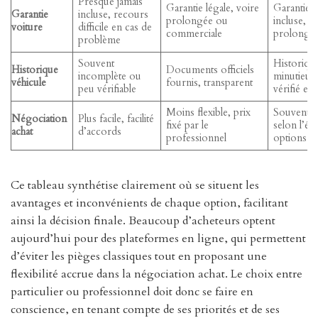
Presque jamais
Garantie légale, voire
Garantie 
Garantie
incluse, recours
prolongée ou
incluse, p
voiture
difficile en cas de
commerciale
prolongé
problème
Souvent
Historiqu
Historique
Documents officiels
incomplète ou
minutieus
véhicule
fournis, transparent
peu vérifiable
vérifié et c
Moins flexible, prix
Souvent n
Négociation
Plus facile, facilité
fixé par le
selon l’éta
achat
d’accords
professionnel
options
Ce tableau synthétise clairement où se situent les
avantages et inconvénients de chaque option, facilitant
ainsi la décision finale. Beaucoup d’acheteurs optent
aujourd’hui pour des plateformes en ligne, qui permettent
d’éviter les pièges classiques tout en proposant une
flexibilité accrue dans la négociation achat. Le choix entre
particulier ou professionnel doit donc se faire en
conscience, en tenant compte de ses priorités et de ses