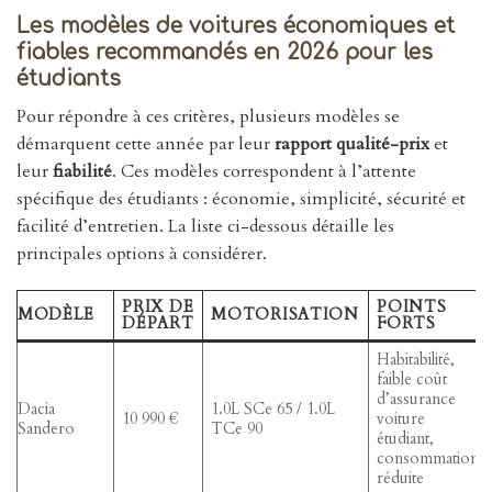
Les modèles de voitures économiques et
fiables recommandés en 2026 pour les
étudiants
Pour répondre à ces critères, plusieurs modèles se
démarquent cette année par leur
rapport qualité-prix
et
leur
fiabilité
. Ces modèles correspondent à l’attente
spécifique des étudiants : économie, simplicité, sécurité et
facilité d’entretien. La liste ci-dessous détaille les
principales options à considérer.
PRIX DE
POINTS
MODÈLE
MOTORISATION
DÉPART
FORTS
Habitabilité,
faible coût
d’assurance
Dacia
1.0L SCe 65 / 1.0L
10 990 €
voiture
Sandero
TCe 90
étudiant,
consommation
réduite