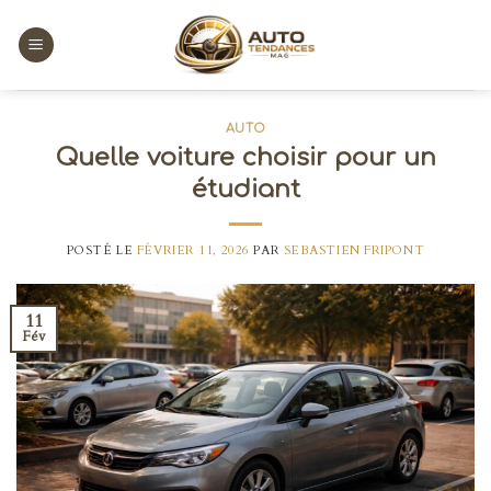
Skip
to
content
AUTO
Quelle voiture choisir pour un
étudiant
POSTÉ LE
FÉVRIER 11, 2026
PAR
SEBASTIEN FRIPONT
11
Fév