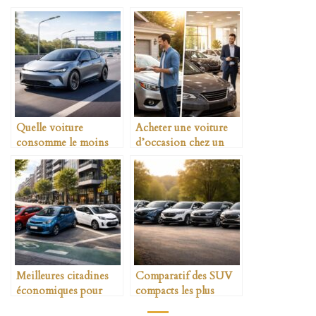
Quelle voiture
Acheter une voiture
consomme le moins
d’occasion chez un
sur autoroute en 2026
particulier ou un
professionnel
Meilleures citadines
Comparatif des SUV
économiques pour
compacts les plus
jeune conducteur
fiables