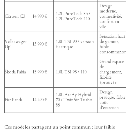
Design
moderne,
1.2L PureTech 83 /
Citroën C3
14 990 €
connectivité,
1.2L PureTech 110
confort en
ville
Sensation haut
Volkswagen
1.0L TSI 90 / version
de gamme,
13 990 €
Up!
électrique
faible
consommation
Grand espace
de
Škoda Fabia
15 990 €
1.0L TSI 95 / 110
chargement,
fiabilité
éprouvée
Design
1.0L FireFly Hybrid
pratique, faible
Fiat Panda
14 490 €
70 / TwinAir Turbo
coût
85
d’entretien
Ces modèles partagent un point commun : leur faible