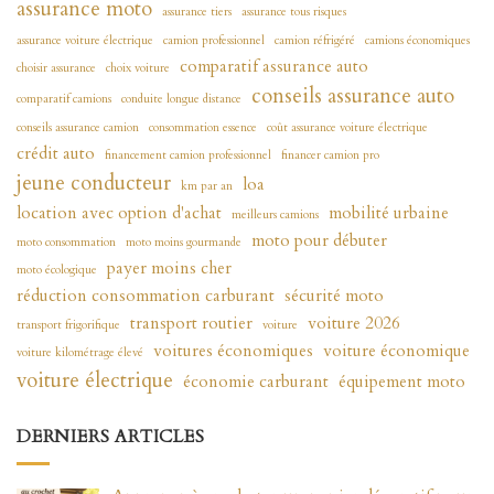
assurance moto
assurance tiers
assurance tous risques
assurance voiture électrique
camion professionnel
camion réfrigéré
camions économiques
comparatif assurance auto
choisir assurance
choix voiture
conseils assurance auto
comparatif camions
conduite longue distance
conseils assurance camion
consommation essence
coût assurance voiture électrique
crédit auto
financement camion professionnel
financer camion pro
jeune conducteur
loa
km par an
location avec option d'achat
mobilité urbaine
meilleurs camions
moto pour débuter
moto consommation
moto moins gourmande
payer moins cher
moto écologique
réduction consommation carburant
sécurité moto
transport routier
voiture 2026
transport frigorifique
voiture
voitures économiques
voiture économique
voiture kilométrage élevé
voiture électrique
économie carburant
équipement moto
DERNIERS ARTICLES