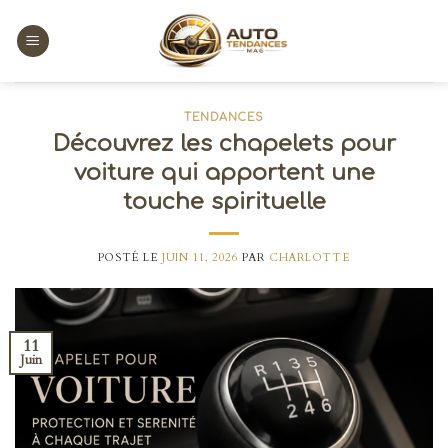
Skip
to
content
TENDANCES
Découvrez les chapelets pour
voiture qui apportent une
touche spirituelle
POSTÉ LE
JUIN 11, 2026
PAR
CHARLOTTE
11
Juin