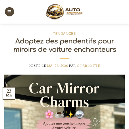
Skip
to
content
TENDANCES
Adoptez des pendentifs pour
miroirs de voiture enchanteurs
POSTÉ LE
MAI 23, 2026
PAR
CHARLOTTE
23
Mai