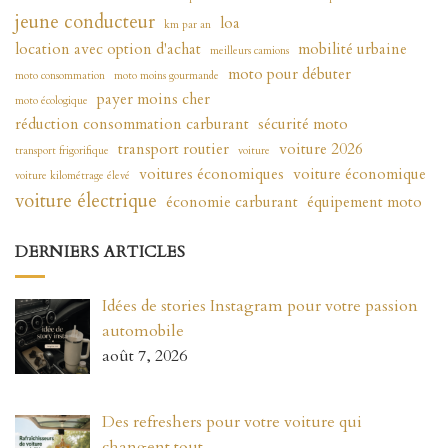
jeune conducteur
loa
km par an
location avec option d'achat
mobilité urbaine
meilleurs camions
moto pour débuter
moto consommation
moto moins gourmande
payer moins cher
moto écologique
réduction consommation carburant
sécurité moto
transport routier
voiture 2026
transport frigorifique
voiture
voitures économiques
voiture économique
voiture kilométrage élevé
voiture électrique
économie carburant
équipement moto
DERNIERS ARTICLES
Idées de stories Instagram pour votre passion
automobile
août 7, 2026
Des refreshers pour votre voiture qui
changent tout