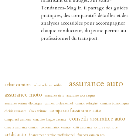
maîtrisant son budget. Sur Auto-
Tendances-Mag.fr, il partage des guides
pratiques, des comparatifs détaillés et des
analyses accessibles pour accompagner
chaque conducteur, du jeune permis au
professionnel du transport.
assurance auto
achat camion
achat véhicule utilitaire
assurance moto
assurance tiers
assurance tous risques
assurance voiture électrique
camion professionnel
camion réfrigéré
camions économiques
comparatif assurance auto
choisir assurance
choix voiture
conseils assurance auto
comparatif camions
conduite longue distance
conseils assurance camion
consommation essence
coût assurance voiture électrique
crédit auto
financement camion professionnel
financer camion pro