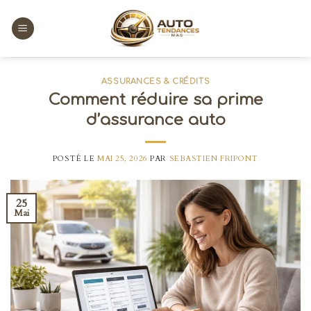
Skip
to
content
ASSURANCES & CRÉDITS
Comment réduire sa prime
d’assurance auto
POSTÉ LE
MAI 25, 2026
PAR
SEBASTIEN FRIPONT
25
Mai