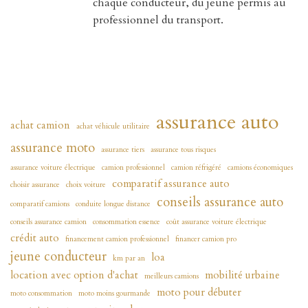
chaque conducteur, du jeune permis au
professionnel du transport.
assurance auto
achat camion
achat véhicule utilitaire
assurance moto
assurance tiers
assurance tous risques
assurance voiture électrique
camion professionnel
camion réfrigéré
camions économiques
comparatif assurance auto
choisir assurance
choix voiture
conseils assurance auto
comparatif camions
conduite longue distance
conseils assurance camion
consommation essence
coût assurance voiture électrique
crédit auto
financement camion professionnel
financer camion pro
jeune conducteur
loa
km par an
location avec option d'achat
mobilité urbaine
meilleurs camions
moto pour débuter
moto consommation
moto moins gourmande