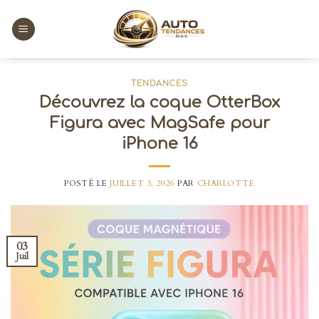
Skip
to
content
TENDANCES
Découvrez la coque OtterBox
Figura avec MagSafe pour
iPhone 16
POSTÉ LE
JUILLET 3, 2026
PAR
CHARLOTTE
03
Juil