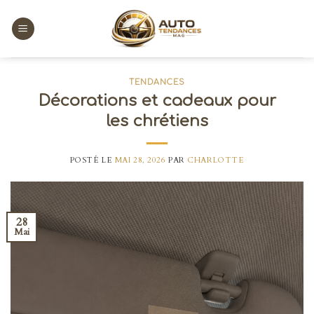
Skip
to
content
TENDANCES
Décorations et cadeaux pour
les chrétiens
POSTÉ LE
MAI 28, 2026
PAR
CHARLOTTE
28
Mai