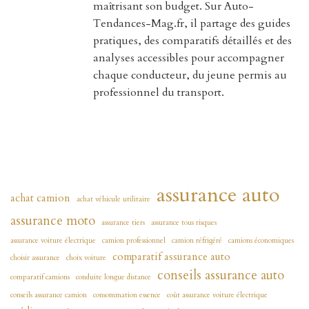
maîtrisant son budget. Sur Auto-
Tendances-Mag.fr, il partage des guides
pratiques, des comparatifs détaillés et des
analyses accessibles pour accompagner
chaque conducteur, du jeune permis au
professionnel du transport.
assurance auto
achat camion
achat véhicule utilitaire
assurance moto
assurance tiers
assurance tous risques
assurance voiture électrique
camion professionnel
camion réfrigéré
camions économiques
comparatif assurance auto
choisir assurance
choix voiture
conseils assurance auto
comparatif camions
conduite longue distance
conseils assurance camion
consommation essence
coût assurance voiture électrique