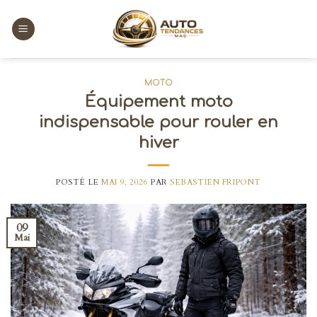
Skip
to
content
MOTO
Équipement moto
indispensable pour rouler en
hiver
POSTÉ LE
MAI 9, 2026
PAR
SEBASTIEN FRIPONT
09
Mai