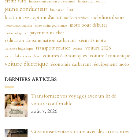
crédit auto
financement camion professionnel
financer camion pro
jeune conducteur
loa
km par an
location avec option d'achat
mobilité urbaine
meilleurs camions
moto pour débuter
moto consommation
moto moins gourmande
payer moins cher
moto écologique
réduction consommation carburant
sécurité moto
transport routier
voiture 2026
transport frigorifique
voiture
voitures économiques
voiture économique
voiture kilométrage élevé
voiture électrique
économie carburant
équipement moto
DERNIERS ARTICLES
Transformez vos voyages avec un lit de
voiture confortable
août 7, 2026
Customisez votre voiture avec des accessoires