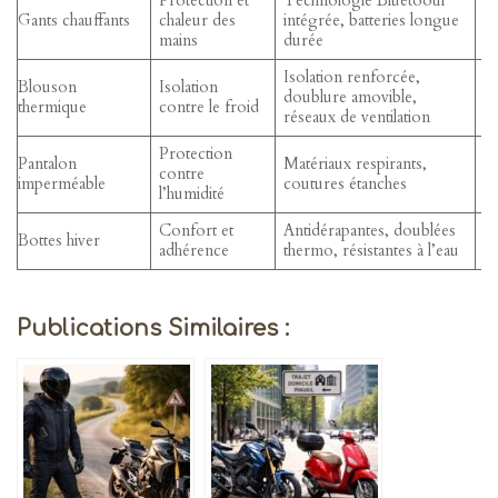
Protection et
Technologie Bluetooth
Lo
Gants chauffants
chaleur des
intégrée, batteries longue
jo
mains
durée
Isolation renforcée,
Ro
Blouson
Isolation
doublure amovible,
c
thermique
contre le froid
réseaux de ventilation
e
Protection
Pantalon
Matériaux respirants,
M
contre
imperméable
coutures étanches
o
l’humidité
Confort et
Antidérapantes, doublées
C
Bottes hiver
adhérence
thermo, résistantes à l’eau
e
Publications Similaires :