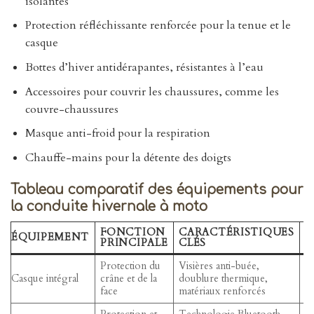
isolantes
Protection réfléchissante renforcée pour la tenue et le
casque
Bottes d’hiver antidérapantes, résistantes à l’eau
Accessoires pour couvrir les chaussures, comme les
couvre-chaussures
Masque anti-froid pour la respiration
Chauffe-mains pour la détente des doigts
Tableau comparatif des équipements pour
la conduite hivernale à moto
FONCTION
CARACTÉRISTIQUES
R
ÉQUIPEMENT
PRINCIPALE
CLÉS
P
Protection du
Visières anti-buée,
C
Casque intégral
crâne et de la
doublure thermique,
co
face
matériaux renforcés
e