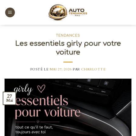
Skip
to
content
TENDANCES
Les essentiels girly pour votre
voiture
POSTÉ LE
MAI 27, 2026
PAR
CHARLOTTE
27
Mai