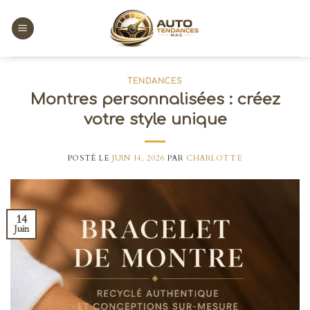
Skip
to
content
TENDANCES
Montres personnalisées : créez
votre style unique
POSTÉ LE
JUIN 14, 2026
PAR
CHARLOTTE
14
Juin