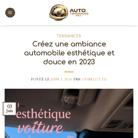
Skip
to
content
TENDANCES
Créez une ambiance
automobile esthétique et
douce en 2023
POSTÉ LE
JUIN 3, 2026
PAR
CHARLOTTE
03
Juin