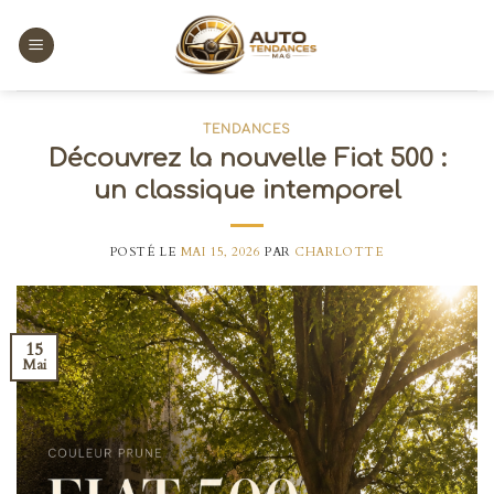
Skip
to
content
TENDANCES
Découvrez la nouvelle Fiat 500 :
un classique intemporel
POSTÉ LE
MAI 15, 2026
PAR
CHARLOTTE
15
Mai