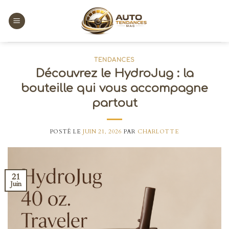
Skip
to
content
TENDANCES
Découvrez le HydroJug : la
bouteille qui vous accompagne
partout
POSTÉ LE
JUIN 21, 2026
PAR
CHARLOTTE
21
Juin