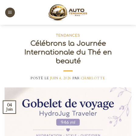
Skip
to
content
TENDANCES
Célébrons la Journée
Internationale du Thé en
beauté
POSTÉ LE
JUIN 4, 2026
PAR
CHARLOTTE
04
Juin