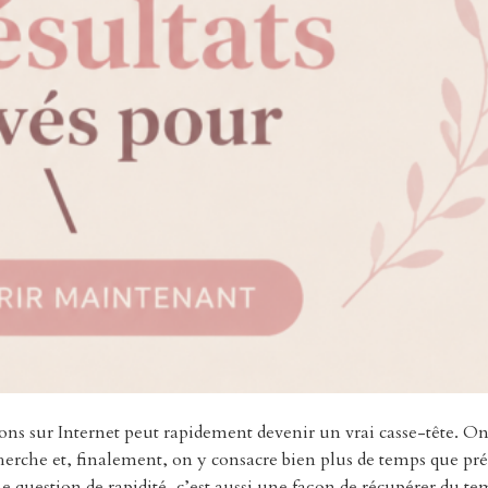
ns sur Internet peut rapidement devenir un vrai casse-tête. On
cherche et, finalement, on y consacre bien plus de temps que pr
 question de rapidité, c’est aussi une façon de récupérer du te