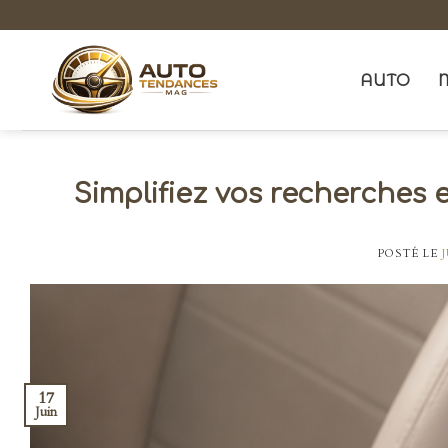
Skip
to
content
AUTO
Simplifiez vos recherches 
POSTÉ LE
J
17
Juin