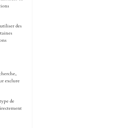
tions
tiliser des
rtaines
ions
echerche,
ur exclure
 type de
directement