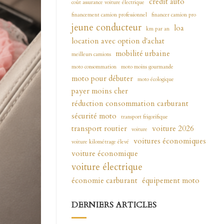
crédit auto
coût assurance voiture électrique
financement camion professionnel
financer camion pro
jeune conducteur
loa
km par an
location avec option d'achat
mobilité urbaine
meilleurs camions
moto consommation
moto moins gourmande
moto pour débuter
moto écologique
payer moins cher
réduction consommation carburant
sécurité moto
transport frigorifique
transport routier
voiture 2026
voiture
voitures économiques
voiture kilométrage élevé
voiture économique
voiture électrique
économie carburant
équipement moto
DERNIERS ARTICLES