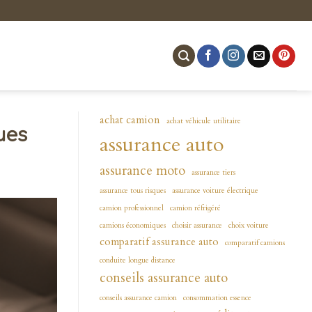
achat camion
achat véhicule utilitaire
ues
assurance auto
assurance moto
assurance tiers
assurance tous risques
assurance voiture électrique
camion professionnel
camion réfrigéré
camions économiques
choisir assurance
choix voiture
comparatif assurance auto
comparatif camions
conduite longue distance
conseils assurance auto
conseils assurance camion
consommation essence