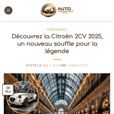
Skip
to
content
TENDANCES
Découvrez la Citroën 2CV 2025,
un nouveau souffle pour la
légende
POSTÉ LE
MAI 9, 2026
PAR
CHARLOTTE
09
Mai