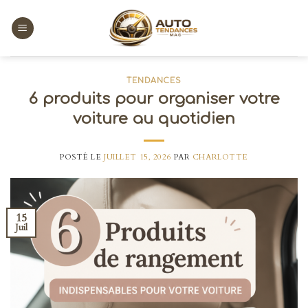
Skip
to
content
TENDANCES
6 produits pour organiser votre
voiture au quotidien
POSTÉ LE
JUILLET 15, 2026
PAR
CHARLOTTE
15
Juil