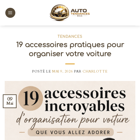
Skip
to
content
TENDANCES
19 accessoires pratiques pour
organiser votre voiture
POSTÉ LE
MAI 9, 2026
PAR
CHARLOTTE
09
Mai