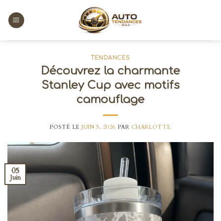
Skip
to
content
TENDANCES
Découvrez la charmante
Stanley Cup avec motifs
camouflage
POSTÉ LE
JUIN 5, 2026
PAR
CHARLOTTE
05
Juin