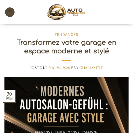
Skip
to
content
TENDANCES
Transformez votre garage en
espace moderne et stylé
POSTÉ LE
MAI 30, 2026
PAR
CHARLOTTE
30
Mai