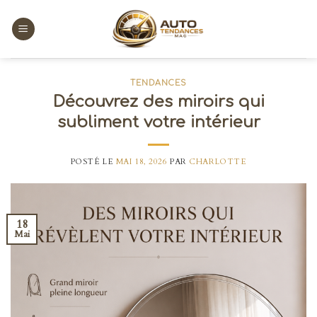
Skip
to
content
TENDANCES
Découvrez des miroirs qui
subliment votre intérieur
POSTÉ LE
MAI 18, 2026
PAR
CHARLOTTE
18
Mai