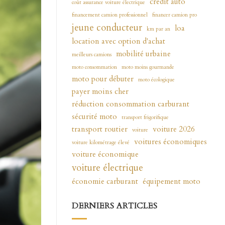
crédit auto
coût assurance voiture électrique
financement camion professionnel
financer camion pro
jeune conducteur
loa
km par an
location avec option d'achat
mobilité urbaine
meilleurs camions
moto consommation
moto moins gourmande
moto pour débuter
moto écologique
payer moins cher
réduction consommation carburant
sécurité moto
transport frigorifique
transport routier
voiture 2026
voiture
voitures économiques
voiture kilométrage élevé
voiture économique
voiture électrique
économie carburant
équipement moto
DERNIERS ARTICLES