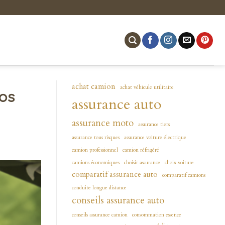
achat camion
achat véhicule utilitaire
os
assurance auto
assurance moto
assurance tiers
assurance tous risques
assurance voiture électrique
camion professionnel
camion réfrigéré
camions économiques
choisir assurance
choix voiture
comparatif assurance auto
comparatif camions
conduite longue distance
conseils assurance auto
conseils assurance camion
consommation essence