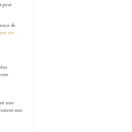
e
peut
sence de
une vie
plus
toute
ent une
joutent une