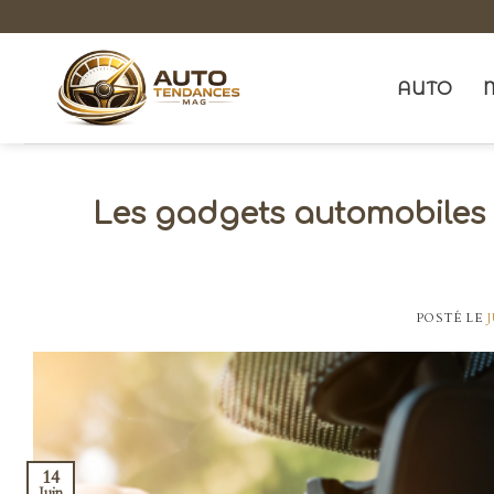
Skip
to
content
AUTO
Les gadgets automobiles i
POSTÉ LE
J
14
Juin