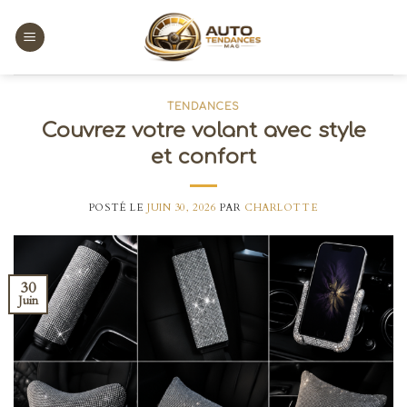
Skip
to
content
TENDANCES
Couvrez votre volant avec style
et confort
POSTÉ LE
JUIN 30, 2026
PAR
CHARLOTTE
30
Juin