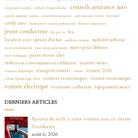
conseils assurance auto
comparatif camions
conduite longue distance
conseils assurance camion
consommation essence
coût assurance voiture électrique
crédit auto
financement camion professionnel
financer camion pro
jeune conducteur
loa
km par an
location avec option d'achat
mobilité urbaine
meilleurs camions
moto pour débuter
moto consommation
moto moins gourmande
payer moins cher
moto écologique
réduction consommation carburant
sécurité moto
transport routier
voiture 2026
transport frigorifique
voiture
voitures économiques
voiture économique
voiture kilométrage élevé
voiture électrique
économie carburant
équipement moto
DERNIERS ARTICLES
Ajoutez du style à votre voiture avec ce charm
Tsurikawa
août 6, 2026