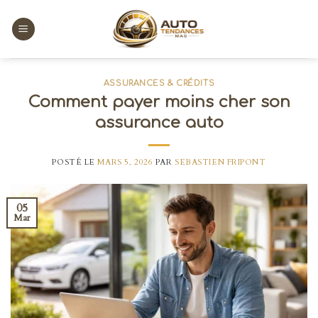
Skip
to
content
ASSURANCES & CRÉDITS
Comment payer moins cher son
assurance auto
POSTÉ LE
MARS 5, 2026
PAR
SEBASTIEN FRIPONT
05
Mar