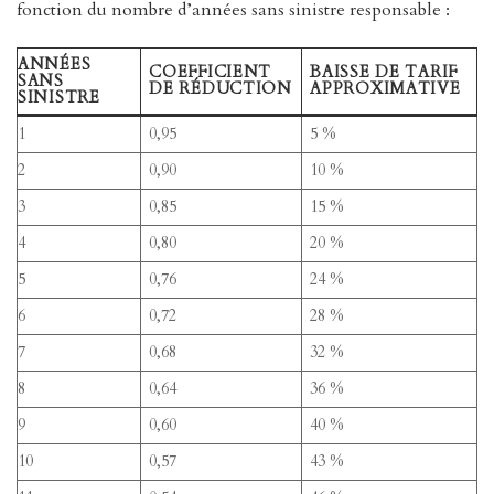
fonction du nombre d’années sans sinistre responsable :
ANNÉES
COEFFICIENT
BAISSE DE TARIF
SANS
DE RÉDUCTION
APPROXIMATIVE
SINISTRE
1
0,95
5 %
2
0,90
10 %
3
0,85
15 %
4
0,80
20 %
5
0,76
24 %
6
0,72
28 %
7
0,68
32 %
8
0,64
36 %
9
0,60
40 %
10
0,57
43 %