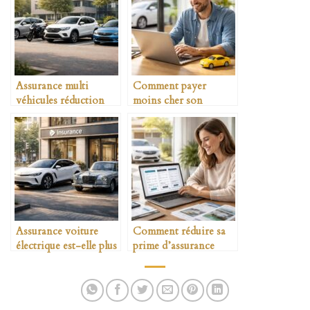
Assurance multi
Comment payer
véhicules réduction
moins cher son
possible
assurance auto
Assurance voiture
Comment réduire sa
électrique est-elle plus
prime d’assurance
chère
auto