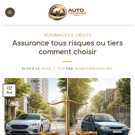
Skip
to
content
ASSURANCES & CRÉDITS
Assurance tous risques ou tiers
comment choisir
POSTÉ LE
AVRIL 2, 2026
PAR
SEBASTIEN FRIPONT
02
Avr