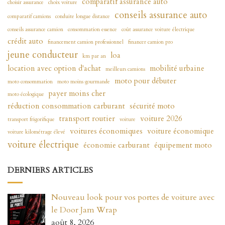
comparatif assurance auto
choisir assurance
choix voiture
conseils assurance auto
comparatif camions
conduite longue distance
conseils assurance camion
consommation essence
coût assurance voiture électrique
crédit auto
financement camion professionnel
financer camion pro
jeune conducteur
loa
km par an
location avec option d'achat
mobilité urbaine
meilleurs camions
moto pour débuter
moto consommation
moto moins gourmande
payer moins cher
moto écologique
réduction consommation carburant
sécurité moto
transport routier
voiture 2026
transport frigorifique
voiture
voitures économiques
voiture économique
voiture kilométrage élevé
voiture électrique
économie carburant
équipement moto
DERNIERS ARTICLES
Nouveau look pour vos portes de voiture avec
le Door Jam Wrap
août 8, 2026