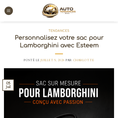
Skip
to
content
TENDANCES
Personnalisez votre sac pour
Lamborghini avec Esteem
POSTÉ LE
JUILLET 5, 2026
PAR
CHARLOTTE
05
Juil