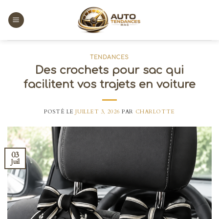
Skip
to
content
TENDANCES
Des crochets pour sac qui
facilitent vos trajets en voiture
POSTÉ LE
JUILLET 3, 2026
PAR
CHARLOTTE
03
Juil