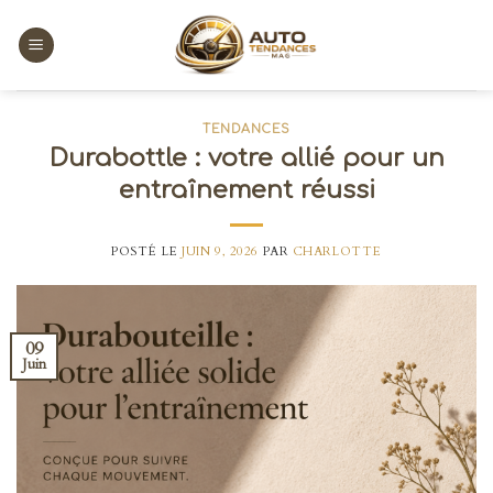
Skip
to
content
TENDANCES
Durabottle : votre allié pour un
entraînement réussi
POSTÉ LE
JUIN 9, 2026
PAR
CHARLOTTE
09
Juin